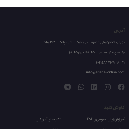
آدرس
تهران، خیابان ولی عصر، بالاتر از پارک ساعی، پلاک 2283، واحد 3
(9 صبح - 4 بعد ظهر, شنبه تا چهارشنبه)
(021) 88997938~41
info@ariana-online.com
کاوش کنید
آموزش زبان عمومی و ESP
کتاب‌های آموزشی