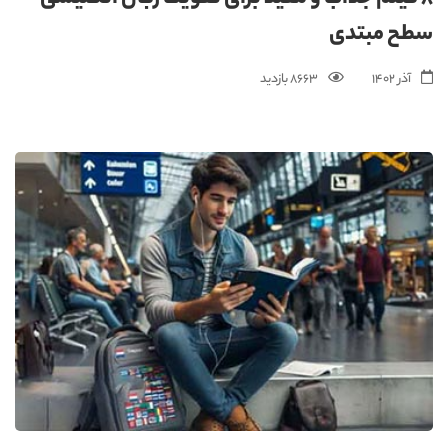
سطح مبتدی
آذر 1402
8663 بازدید