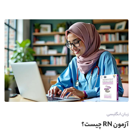
زبان انگلیسی
آزمون RN چیست؟