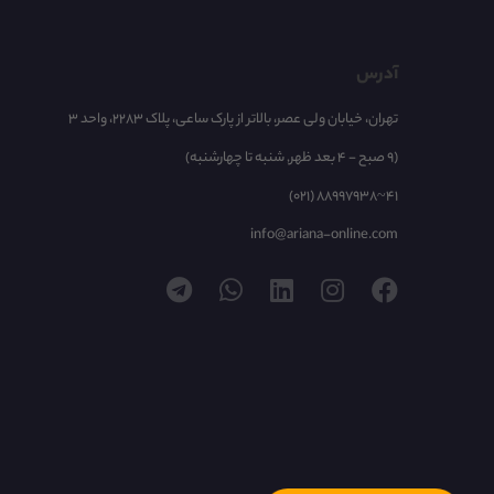
آدرس
تهران، خیابان ولی عصر، بالاتر از پارک ساعی، پلاک 2283، واحد 3
(9 صبح - 4 بعد ظهر, شنبه تا چهارشنبه)
(021) 88997938~41
info@ariana-online.com