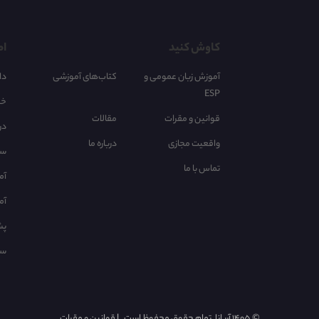
کاوش کنید
اط
آموزش زبان عمومی و
کتاب‌های آموزشی
دا
ESP
خر
قوانین و مقرات
مقالات
در
واقعیت مجازی
درباره ما
سا
تماس با ما
آم
آم
پش
سو
©
1405 آریانا. تمام حقوق محفوظ است.
l
قوانین و مقرات