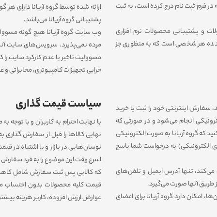
در فرم ثبت نام درج کرده است، به ثبت
ارائه شده توسط گروه آریانا دارای هر گ
پشتیبانی گروه آریانا می‌باشد.
ات و پشتیبانی محصولات نرم افزاری
وب ‏‌سایت گروه آریانا هیچ گونه مسوول
نده هر شخصی است که به منظوری جز
مرده نمی‌‏پذیرد. سروﻳس‌‏های سایت آن
مسوولیت تاخیر یا عدم کارکرد سایت را ک
خرابی تجهیزات کامپیوترى، مخابراتى و غی
سیاست قیمت گذاری
، سفارش اینترنتی خود را ثبت یا خرید
لکترونیکی انجام می‏‌شود و در صورتی که
با نهایت احترام به کاربران و با توجه 
نید که گروه آریانا به صورت الکترونیکی
نهایی کالاها را قبل از سفارش گذاری ب
ی الکترونیکی) به درخواست شما پاسخ
نوسان‌‏هایی در بازار و یا اشتباه در قی
اسرع وقت این موضوع را به فرد سفارش‌ ‏
ی‌کند، تنها آدرس ایمیل و تلفن‌های
که کالایی پس ثبت سفارش شامل کاهش 
 طریق آنها صورت می‌گیرد.
قیمت کلیه محصولات بدون احتساب مال
، امکان دارد گروه آریانا برای اعضای
عوارض ارزش افزوده، کاربر هزینه بیشتری