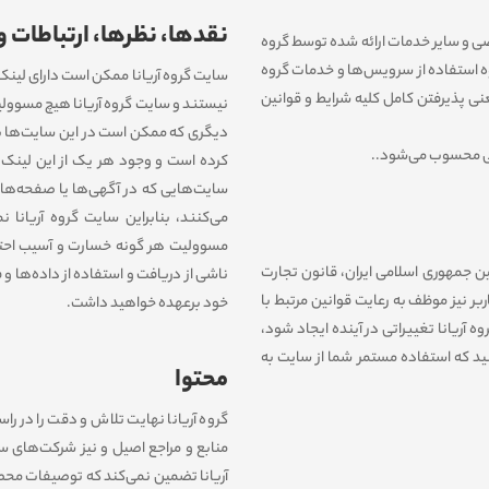
نقدها، نظرها، ارتباطات و
خصی و سایر خدمات ارائه شده توسط گروه
وه استفاده از سرویس‌‏ها و خدمات گروه
سایت گروه آریانا ممکن است دارای لینک‏
نی پذیرفتن کامل کلیه شرایط و قوانین
نیستند و سایت گروه آریانا هیچ مسوولی
دیگری که ممکن است در این سایت‏‌ها باش
لی محسوب می‏‌شود..
کرده است و وجود هر یک از این لینک‏‌ها
سایت‏‌هایى که در آگهی‏‌ها یا صفحه‏‌های 
می‌کنند، بنابراین سایت گروه آریانا ن
مسوولیت هر گونه خسارت و آسیب احتمال
نین جمهوری اسلامی ایران، قانون تجارت
ناشی از درﻳﺎفت و استفاده از داده‌‏ها و
ر نیز موظف به رعایت قوانین مرتبط با
خود برعهده خواهید داشت.
ه آریانا تغییراتی در آینده ایجاد شود،
ید که استفاده مستمر شما از سایت به
محتوا
گروه آریانا نهایت تلاش و دقت را در راس
منابع و مراجع اصیل و نیز شرکت‏‌های سا
آریانا تضمین نمی‏‌کند که توصیفات محص