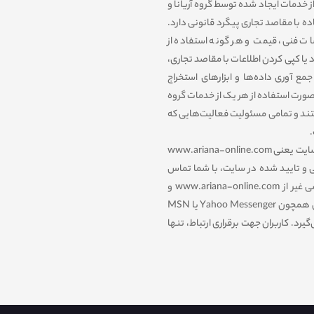
از خدمات ایجاد شده توسط گروه آریانا و
اده با مقاصد تجاری پیگرد قانونی دارد.
صات فنی، قیمت و هر گونه استفاده از
د یا کپی کردن اطلاعات با مقاصد تجاری،
مع آوری داده‌‏ها و ابزارهای استخراج
صورت استفاده از هر یک از خدمات گروه
تند و تمامی مسئولیت فعالیت‌‏هایی که
.
تنها مرجع رسمی مورد تایید ما برای ارتباط با شما، پایگاه رسمی این سایت یعنی www.ariana-online.com
ی و تایید شده در سایت، با شما تماس
نمی‌‏گیریم. وب سایت گروه آریانا هیچگونه سایت اینترنتی با آدرسی غیر از www.ariana-online.com و
همچنین، هیچ گونه وبلاگ و شناسه در برنامه‏‌های گفتگوی اینترنتی همچون Yahoo Messenger یا MSN
نمی‏‌گیرد. کاربران جهت برقراری ارتباط، تنها