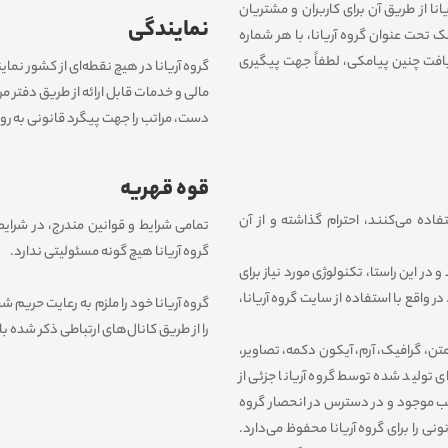
ی است که گروه آریانا از طریق آن برای کاربران و مشتریان
نمایندگی
 تحت عنوان گروه آریانا، با هر شماره
یافت چنین پیامکی، لطفاً جهت پیگیری
گروه آریانا در هیچ نقطه‏‌ای از کشور ن
مالی و خدمات قابل ارائه از طریق دفتر 
دست، مراتب را جهت پیگرد قانونی به روا
قوه قهریه
ه می‏‌کنند، احترام گذاشته و از آن
تمامی شرایط و قوانین مندرج، در شرایط
گروه آریانا هیچ گونه مسئولیتی ندارد.
در این راستا، تکنولوژی مورد نیاز برای
 واقع با استفاده از سایت گروه آریانا،
گروه آریانا خود را ملزم به رعایت حری
را از طریق کانال‏‌های ارتباطی ذکر شده با
ن، گرافیک، آرم، آیکون دکمه، تصاویر،
 تولید شده توسط گروه آریانا جزئی از
لب موجود و در دسترس در انحصار گروه
 را برای گروه آریانا محفوظ می‏‌دارد.